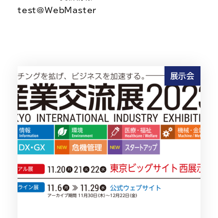
test@WebMaster
展示会