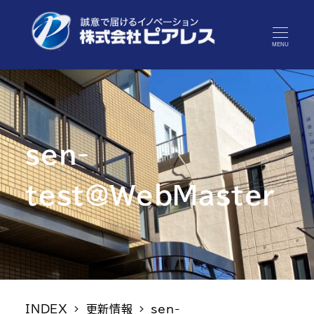
MENU
sen-
test@WebMaster
INDEX
更新情報
sen-